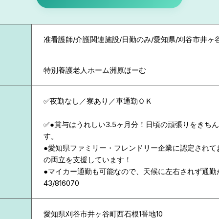
准看護師/介護関連施設/日勤のみ/愛知県/刈谷市井ヶ
特別養護老人ホーム洲原ほーむ
✅夜勤なし／寮あり／車通勤ＯＫ
✅●賞与はうれしい3.5ヶ月分！日頃の頑張りをきち
す。
●愛知県ファミリー・フレンドリー企業に認定されて
の両立を支援しています！
●マイカー通勤も可能なので、天候に左右されず通勤
43/816070
愛知県
刈谷市井ヶ谷町西石根1番地10