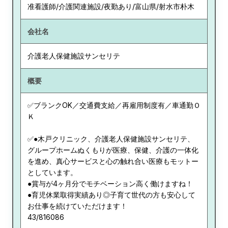
准看護師/介護関連施設/夜勤あり/富山県/射水市朴木
会社名
介護老人保健施設サンセリテ
概要
✅ブランクOK／交通費支給／再雇用制度有／車通勤Ｏ
Ｋ
✅●木戸クリニック、介護老人保健施設サンセリテ、
グループホームぬくもりが医療、保健、介護の一体化
を進め、真心サービスと心の触れ合い医療もモットー
としています。
●賞与が4ヶ月分でモチベーション高く働けますね！
●育児休業取得実績あり◎子育て世代の方も安心して
お仕事を続けていただけます！
43/816086