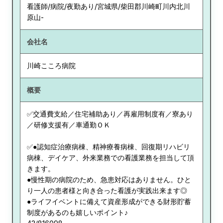
看護師/病院/夜勤あり/宮城県/柴田郡川崎町川内北川
原山-
会社名
川崎こころ病院
概要
✅交通費支給／住宅補助あり／再雇用制度有／寮あり
／研修支援有／車通勤ＯＫ
✅●認知症治療病棟、精神療養病棟、回復期リハビリ
病棟、デイケア、外来業務での看護業務を担当して頂
きます。
●慢性期の病院のため、急患対応はありません。ひと
り一人の患者様と向き合った看護が実践出来ます◎
●ライフイベントに備えて資産形成ができる財形貯蓄
制度があるのも嬉しいポイント♪