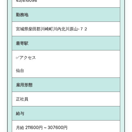
43/816098
勤務地
宮城県
柴田郡川崎町川内北川原山-７２
最寄駅
✅アクセス
仙台
雇用形態
正社員
給与
月給 211600円 ~ 307600円