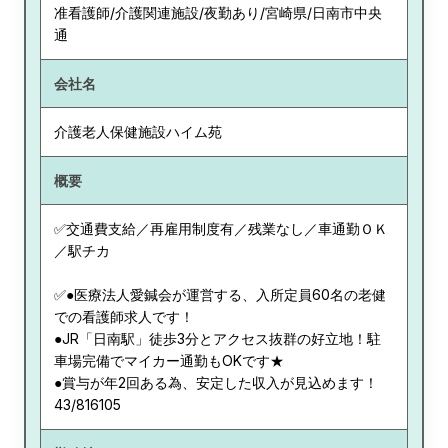
准看護師/介護関連施設/夜勤あり/宮崎県/日南市中央
通
会社名
介護老人保健施設ハイム苑
概要
✅交通費支給／再雇用制度有／残業なし／車通勤ＯＫ
／駅チカ
✅●医療法人愛鍼会が運営する、入所定員60名の老健
での看護師求人です！
●JR「日南駅」徒歩3分とアクセス抜群の好立地！駐
車場完備でマイカー通勤もOKです★
●賞与が年2回ある為、安定した収入が見込めます！
43/816105