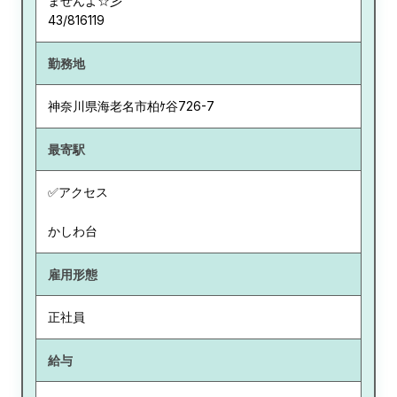
ませんよ☆彡
43/816119
勤務地
神奈川県
海老名市柏ｹ谷726-7
最寄駅
✅アクセス
かしわ台
雇用形態
正社員
給与