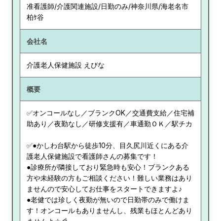
准看護師/介護関連施設/日勤のみ/神奈川県/海老名市
柏ｹ谷
会社名
介護老人保健施設 えびな
概要
✅オンコールなし／ブランクOK／交通費支給／住宅補
助あり／夜勤なし／研修支援有／車通勤ＯＫ／駅チカ
✅●かしわ台駅から徒歩10分、目久尻川近くにある介
護老人保健施設で看護師さんの募集です！
●診療所が隣接しており緊急時も安心！ブランクある
方や未経験の方もご相談ください！難しい業務はあり
ませんので安心してお仕事をスタートできますよ♪
●老健では珍しく夜勤が無いので日勤帯のみで働けま
す！オンコールもありませんし、残業もほとんどあり