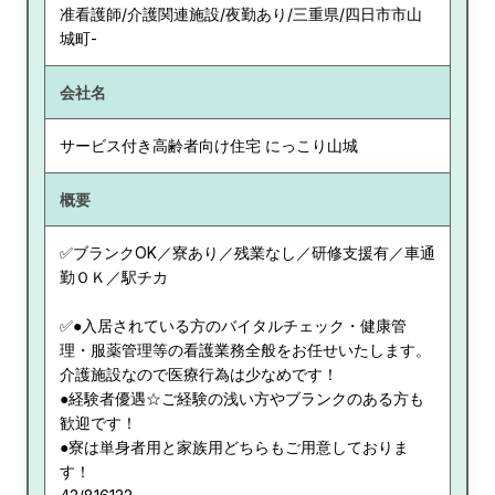
准看護師/介護関連施設/夜勤あり/三重県/四日市市山
城町-
会社名
サービス付き高齢者向け住宅 にっこり山城
概要
✅ブランクOK／寮あり／残業なし／研修支援有／車通
勤ＯＫ／駅チカ
✅●入居されている方のバイタルチェック・健康管
理・服薬管理等の看護業務全般をお任せいたします。
介護施設なので医療行為は少なめです！
●経験者優遇☆ご経験の浅い方やブランクのある方も
歓迎です！
●寮は単身者用と家族用どちらもご用意しておりま
す！