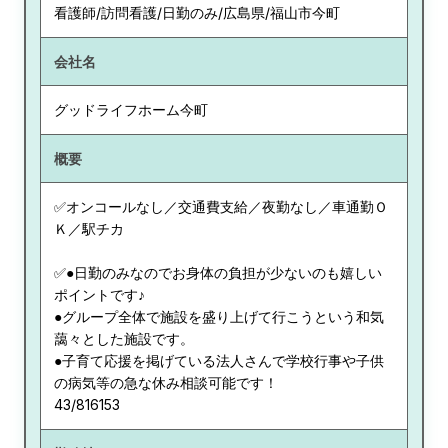
看護師/訪問看護/日勤のみ/広島県/福山市今町
会社名
グッドライフホーム今町
概要
✅オンコールなし／交通費支給／夜勤なし／車通勤Ｏ
Ｋ／駅チカ
✅●日勤のみなのでお身体の負担が少ないのも嬉しい
ポイントです♪
●グループ全体で施設を盛り上げて行こうという和気
藹々とした施設です。
●子育て応援を掲げている法人さんで学校行事や子供
の病気等の急な休み相談可能です！
43/816153