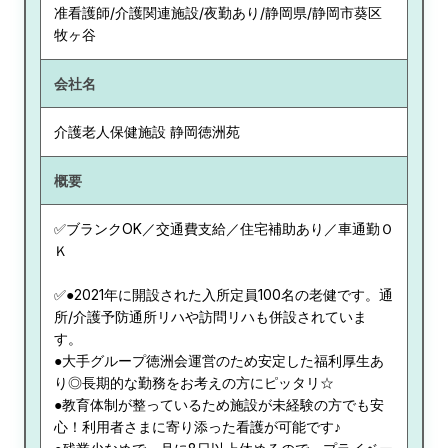
准看護師/介護関連施設/夜勤あり/静岡県/静岡市葵区
牧ヶ谷
会社名
介護老人保健施設 静岡徳洲苑
概要
✅ブランクOK／交通費支給／住宅補助あり／車通勤Ｏ
Ｋ
✅●2021年に開設された入所定員100名の老健です。通
所/介護予防通所リハや訪問リハも併設されていま
す。
●大手グループ徳洲会運営のため安定した福利厚生あ
り◎長期的な勤務をお考えの方にピッタリ☆
●教育体制が整っているため施設が未経験の方でも安
心！利用者さまに寄り添った看護が可能です♪