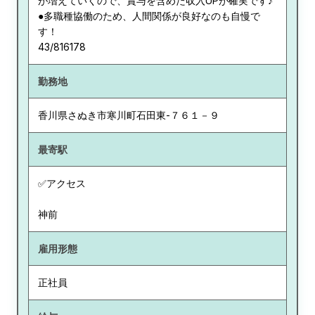
が増えていくので、賞与を含めた収入UPが確実です♪
●多職種協働のため、人間関係が良好なのも自慢で
す！
43/816178
勤務地
香川県
さぬき市寒川町石田東-７６１－９
最寄駅
✅アクセス
神前
雇用形態
正社員