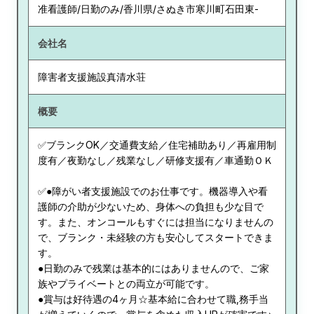
准看護師/日勤のみ/香川県/さぬき市寒川町石田東-
会社名
障害者支援施設真清水荘
概要
✅ブランクOK／交通費支給／住宅補助あり／再雇用制
度有／夜勤なし／残業なし／研修支援有／車通勤ＯＫ
✅●障がい者支援施設でのお仕事です。機器導入や看
護師の介助が少ないため、身体への負担も少な目で
す。また、オンコールもすぐには担当になりませんの
で、ブランク・未経験の方も安心してスタートできま
す。
●日勤のみで残業は基本的にはありませんので、ご家
族やプライベートとの両立が可能です。
●賞与は好待遇の4ヶ月☆基本給に合わせて職,務手当