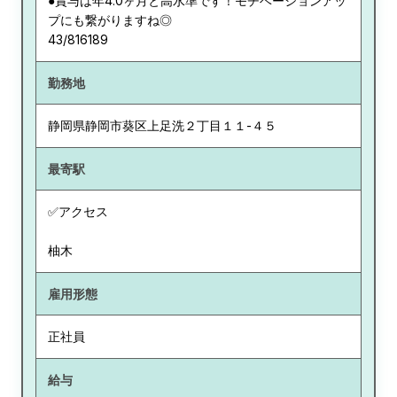
●賞与は年4.0ヶ月と高水準です！モチベーションアッ
プにも繋がりますね◎
43/816189
勤務地
静岡県
静岡市葵区上足洗２丁目１１-４５
最寄駅
✅アクセス
柚木
雇用形態
正社員
給与