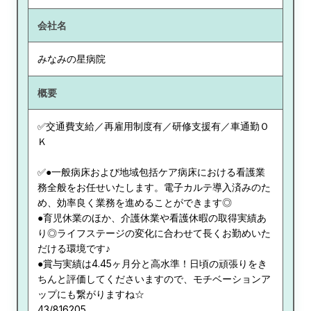
会社名
みなみの星病院
概要
✅交通費支給／再雇用制度有／研修支援有／車通勤Ｏ
Ｋ
✅●一般病床および地域包括ケア病床における看護業
務全般をお任せいたします。電子カルテ導入済みのた
め、効率良く業務を進めることができます◎
●育児休業のほか、介護休業や看護休暇の取得実績あ
り◎ライフステージの変化に合わせて長くお勤めいた
だける環境です♪
●賞与実績は4.45ヶ月分と高水準！日頃の頑張りをき
ちんと評価してくださいますので、モチベーションア
ップにも繋がりますね☆
43/816205