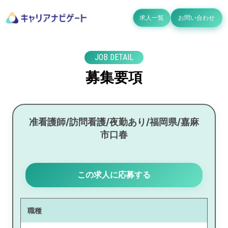
求人一覧
お問い合わせ
JOB DETAIL
募集要項
准看護師/訪問看護/夜勤あり/福岡県/嘉麻
市口春
この求人に応募する
職種