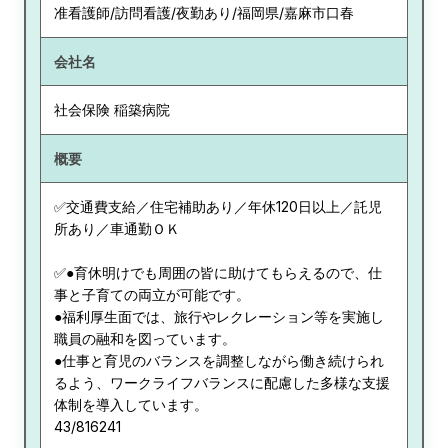
准看護師/訪問看護/夜勤あり/福岡県/嘉麻市口春
会社名
社会保険 稲築病院
概要
✅交通費支給／住宅補助あり／年休120日以上／託児
所あり／車通勤ＯＫ
✅●育休明けでも周囲の皆に助けてもらえるので、仕
事と子育ての両立が可能です。
●福利厚生面では、旅行やレクレーション等を実施し
職員の融和を図っています。
●仕事と育児のバランスを調整しながら働き続けられ
るよう、ワークライフバランスに配慮した多様な支援
体制を導入しています。
43/816241