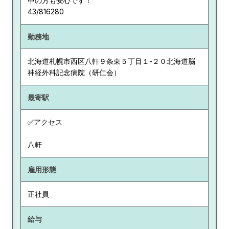
中の方も安心です！
43/816280
勤務地
北海道
札幌市西区八軒９条東５丁目１-２０北海道脳
神経外科記念病院（研仁会）
最寄駅
✅アクセス
八軒
雇用形態
正社員
給与