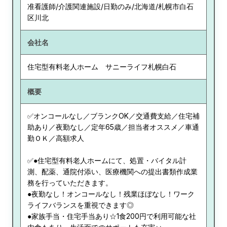
准看護師/介護関連施設/日勤のみ/北海道/札幌市白石
区川北
会社名
住宅型有料老人ホーム サニーライフ札幌白石
概要
✅オンコールなし／ブランクOK／交通費支給／住宅補
助あり／夜勤なし／定年65歳／担当者オススメ／車通
勤ＯＫ／高額求人
✅●住宅型有料老人ホームにて、処置・バイタル計
測、配薬、通院付添い、医療機関への提出書類作成業
務を行っていただきます。
●夜勤なし！オンコールなし！残業ほぼなし！ワーク
ライフバランスを重視できます◎
●家族手当・住宅手当あり☆1食200円で利用可能な社