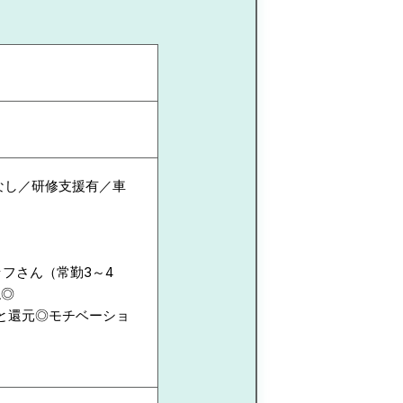
なし／研修支援有／車
。
フさん（常勤3～4
ね◎
りと還元◎モチベーショ