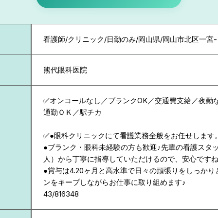
看護師/クリニック/日勤のみ/岡山県/岡山市北区一宮-
熊代眼科医院
✅オンコールなし／ブランクOK／交通費支給／夜勤
通勤ＯＫ／駅チカ
✅●眼科クリニックにて看護業務全般をお任せします
●ブランク・眼科未経験の方も歓迎♪先輩の看護スタッ
人）から丁寧に指導していただけるので、安心です
●賞与は4.20ヶ月と高水準で日々の頑張りをしっか
ンをキープしながらお仕事に取り組めます♪
43/816348