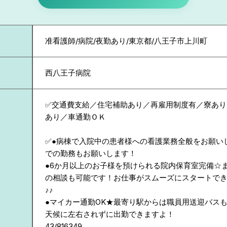
准看護師/病院/夜勤あり/東京都/八王子市上川町
西八王子病院
✅交通費支給／住宅補助あり／再雇用制度有／寮あり
あり／車通勤ＯＫ
✅●病棟で入院中の患者様への看護業務全般をお願い
での勤務もお願いします！
●6か月以上のお子様を預けられる院内保育室完備☆
の相談も可能です！お仕事がスムーズにスタートで
♪♪
●マイカー通勤OK★最寄り駅からは職員用送迎バス
天候に左右されずに出勤できますよ！
43/816349