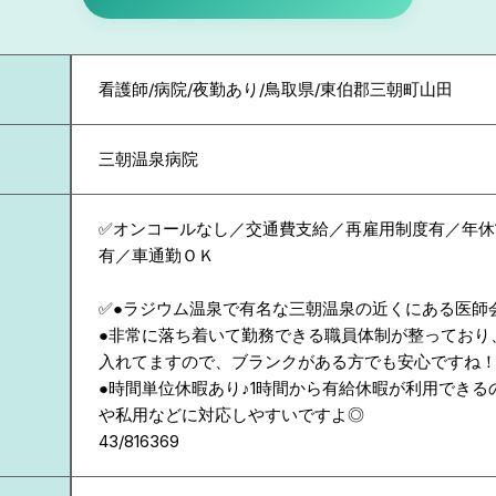
看護師/病院/夜勤あり/鳥取県/東伯郡三朝町山田
三朝温泉病院
✅オンコールなし／交通費支給／再雇用制度有／年休1
有／車通勤ＯＫ
✅●ラジウム温泉で有名な三朝温泉の近くにある医師
●非常に落ち着いて勤務できる職員体制が整っており
入れてますので、ブランクがある方でも安心ですね
●時間単位休暇あり♪1時間から有給休暇が利用できる
や私用などに対応しやすいですよ◎
43/816369