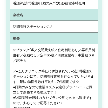
看護師/訪問看護/日勤のみ/北海道/函館市時任町
会社名
訪問看護ステーションこん
概要
✅ブランクOK／交通費支給／住宅補助あり／再雇用制
度有／夜勤なし／定年65歳／研修支援有／車通勤ＯＫ
／駅チカ
✅●こんクリニック時任に併設されている訪問看護ス
テーションにて、訪問看護業務を行なっていただきま
す。1日の訪問件数は平均6～7件程度です☆
●日勤のみなので生活リズム安定◎プライベートと両
立して勤務できる環境です！
●訪問看護未経験の方やブランク明けの方も歓迎です
ので、安心してご応募ください♪