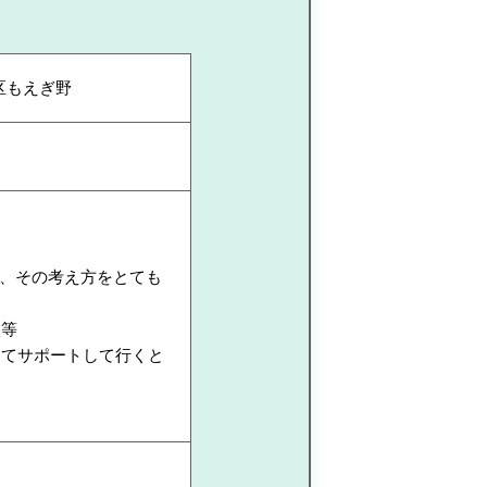
区もえぎ野
、その考え方をとても
談等
えてサポートして行くと