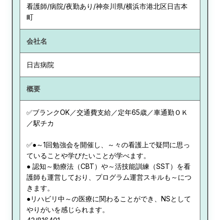
看護師/病院/夜勤あり/神奈川県/横浜市港北区日吉本
町
会社名
日吉病院
概要
✅ブランクOK／交通費支給／定年65歳／車通勤ＯＫ
／駅チカ
✅●～1回勉強会を開催し、～々の看護上で疑問に思っ
ていることや学びたいことが学べます。
● 認知～動療法（CBT）や～活技能訓練（SST）を看
護師も運営しており、プログラム運営スキルも～につ
きます。
●リハビリ中～の医療に関わることができ、NSとして
やりがいを感じられます。