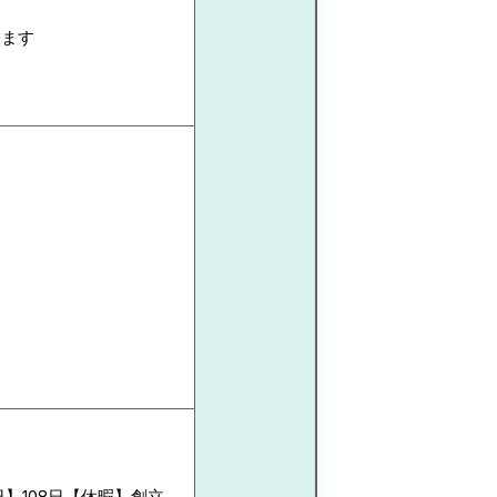
します
】108日【休暇】創立