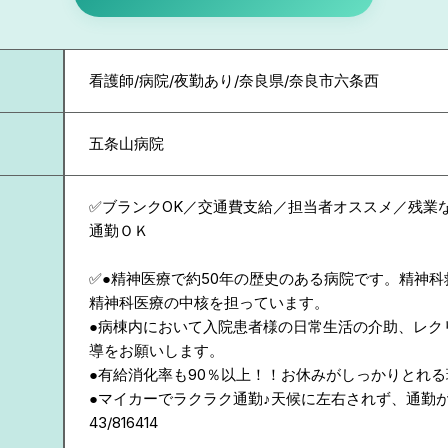
看護師/病院/夜勤あり/奈良県/奈良市六条西
五条山病院
✅ブランクOK／交通費支給／担当者オススメ／残業
通勤ＯＫ
✅●精神医療で約50年の歴史のある病院です。精神
精神科医療の中核を担っています。
●病棟内において入院患者様の日常生活の介助、レク
導をお願いします。
●有給消化率も90％以上！！お休みがしっかりとれ
●マイカーでラクラク通勤♪天候に左右されず、通勤
43/816414