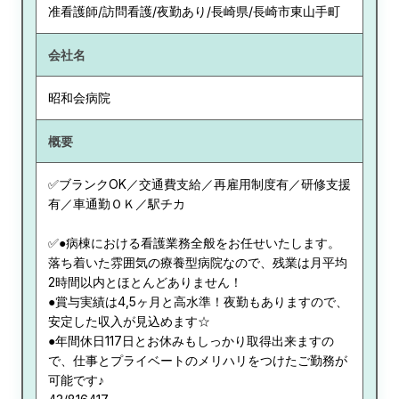
准看護師/訪問看護/夜勤あり/長崎県/長崎市東山手町
会社名
昭和会病院
概要
✅ブランクOK／交通費支給／再雇用制度有／研修支援
有／車通勤ＯＫ／駅チカ
✅●病棟における看護業務全般をお任せいたします。
落ち着いた雰囲気の療養型病院なので、残業は月平均
2時間以内とほとんどありません！
●賞与実績は4,5ヶ月と高水準！夜勤もありますので、
安定した収入が見込めます☆
●年間休日117日とお休みもしっかり取得出来ますの
で、仕事とプライベートのメリハリをつけたご勤務が
可能です♪