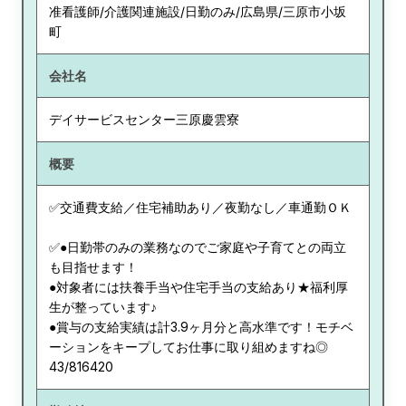
准看護師/介護関連施設/日勤のみ/広島県/三原市小坂
町
会社名
デイサービスセンター三原慶雲寮
概要
✅交通費支給／住宅補助あり／夜勤なし／車通勤ＯＫ
✅●日勤帯のみの業務なのでご家庭や子育てとの両立
も目指せます！
●対象者には扶養手当や住宅手当の支給あり★福利厚
生が整っています♪
●賞与の支給実績は計3.9ヶ月分と高水準です！モチベ
ーションをキープしてお仕事に取り組めますね◎
43/816420