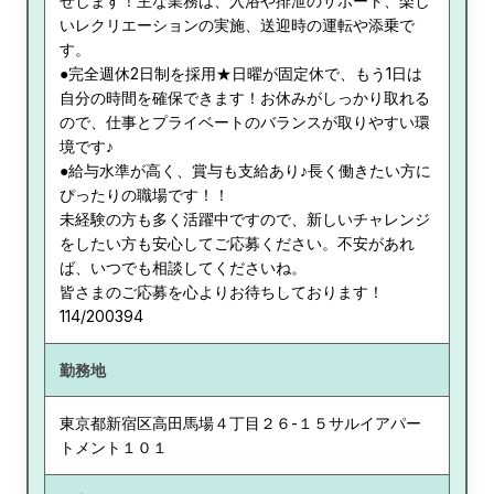
せします！主な業務は、入浴や排泄のサポート、楽し
いレクリエーションの実施、送迎時の運転や添乗で
す。
●完全週休2日制を採用★日曜が固定休で、もう1日は
自分の時間を確保できます！お休みがしっかり取れる
ので、仕事とプライベートのバランスが取りやすい環
境です♪
●給与水準が高く、賞与も支給あり♪長く働きたい方に
ぴったりの職場です！！
未経験の方も多く活躍中ですので、新しいチャレンジ
をしたい方も安心してご応募ください。不安があれ
ば、いつでも相談してくださいね。
皆さまのご応募を心よりお待ちしております！
114/200394
勤務地
東京都
新宿区高田馬場４丁目２６-１５サルイアパー
トメント１０１