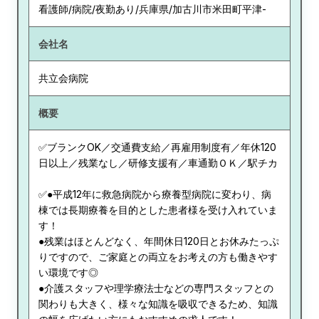
看護師/病院/夜勤あり/兵庫県/加古川市米田町平津-
会社名
共立会病院
概要
✅ブランクOK／交通費支給／再雇用制度有／年休120
日以上／残業なし／研修支援有／車通勤ＯＫ／駅チカ
✅●平成12年に救急病院から療養型病院に変わり、病
棟では長期療養を目的とした患者様を受け入れていま
す！
●残業はほとんどなく、年間休日120日とお休みたっぷ
りですので、ご家庭との両立をお考えの方も働きやす
い環境です◎
●介護スタッフや理学療法士などの専門スタッフとの
関わりも大きく、様々な知識を吸収できるため、知識