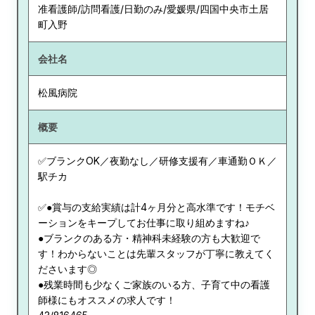
准看護師/訪問看護/日勤のみ/愛媛県/四国中央市土居
町入野
会社名
松風病院
概要
✅ブランクOK／夜勤なし／研修支援有／車通勤ＯＫ／
駅チカ
✅●賞与の支給実績は計4ヶ月分と高水準です！モチベ
ーションをキープしてお仕事に取り組めますね♪
●ブランクのある方・精神科未経験の方も大歓迎で
す！わからないことは先輩スタッフが丁寧に教えてく
ださいます◎
●残業時間も少なくご家族のいる方、子育て中の看護
師様にもオススメの求人です！