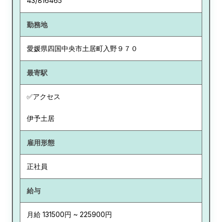
43/816465
勤務地
愛媛県
四国中央市土居町入野９７０
最寄駅
✅アクセス
伊予土居
雇用形態
正社員
給与
月給 131500円 ~ 225900円