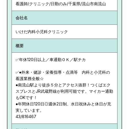
看護師/クリニック/日勤のみ/千葉県/流山市南流山
会社名
いけだ内科小児科クリニック
概要
✅年休120日以上／車通勤ＯＫ／駅チカ
✅●外来・健診・栄養指導・点滴等 内科と小児科の
看護業務全般☆
●南流山駅より徒歩５分とアクセス抜群！つくばエク
スプレスとJR武蔵野線が利用可能です。マイカー通勤
もOKです！
●年間休日120日◎週休2日制、水日祝休みと休日が充
実しています。
43/816467