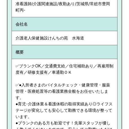
准看護師/介護関連施設/夜勤あり/茨城県/常総市豊岡
町丙-
会社名
介護老人保健施設けんちの苑 水海道
概要
✅ブランクOK／交通費支給／住宅補助あり／再雇用制
度有／研修支援有／車通勤ＯＫ
✅●入所者さまのバイタルチェック・健康管理・服薬
管理・医療処置等の看護業務全般をお任せいたしま
す。
●育児･介護休業＆看護休暇の取得実績あり◎ライフス
テージが変化しても安心して勤務できる環境が整って
います。
●ブランクのある方も歓迎です！先輩スタッフが優し