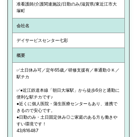
准看護師/介護関連施設/日勤のみ/滋賀県/東近江市大
塚町
会社名
デイサービスセンター七彩
概要
✅土日休み可／定年65歳／研修支援有／車通勤ＯＫ／
駅チカ
✅●近江鉄道本線「朝日大塚駅」から徒歩6分と通勤に
便利な駅チカです♪
●近くに個人医院・蒲生医療センターもあり、連携で
きるので安心です。
●日勤のみ・土日固定休み◎ご家庭のある方も働きや
すい環境です！
43/816487