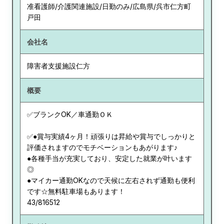
准看護師/介護関連施設/日勤のみ/広島県/呉市仁方町
戸田
会社名
障害者支援施設仁方
概要
✅ブランクOK／車通勤ＯＫ
✅●賞与実績4ヶ月！頑張りは昇給や賞与でしっかりと
評価されますのでモチベーションもあがります♪
●各種手当が充実しており、安定した就業が叶います
◎
●マイカー通勤OKなので天候に左右されず通勤も便利
です☆無料駐車場もあります！
43/816512