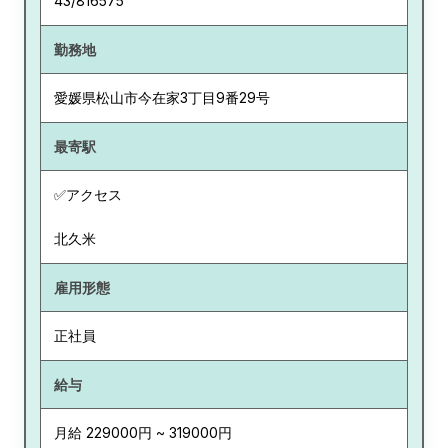
43/816575
勤務地
愛媛県
松山市今在家3丁目9番29号
最寄駅
✅アクセス
北久米
雇用形態
正社員
給与
月給 229000円 ~ 319000円