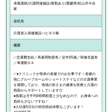
准看護師/介護関連施設/夜勤あり/愛媛県/松山市今在
家
会社名
介護老人保健施設ハピネス椿
概要
✅交通費支給／再雇用制度有／定年65歳／研修支援有
／車通勤ＯＫ
✅●クリニックが母体の老健でのお仕事です！老健の
他にグループホームやショートステイなどの介護事業
を展開しており、地域の皆さまの健康を医療と介護の
両面からサポートしています◎
●残業は月平均5時間程度と少なめなので、お身体への
負担も少ないですね！
●入社後5日分の特別有給休暇もございます！