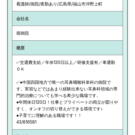
看護師/病院/夜勤あり/広島県/福山市沖野上町
会社名
堀病院
概要
✅交通費支給／年休120日以上／研修支援有／車通勤
ＯＫ
✅●中国四国地方で唯一の耳鼻咽喉科単科の病院で
す。実習などではあまり経験出来ない耳鼻科領域の専
門的治療についても学べる希少な職場です。
●年間休日120日！仕事とプライベートの両立が図りや
すく、オンオフの切り替えができる環境です♪
●子育てに理解のある職場です！！
43/816581