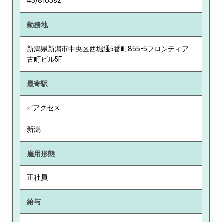
43/816582
勤務地
新潟県
新潟市中央区西堀通5番町855-5フロンティア
古町ビル5F
最寄駅
✅アクセス
新潟
雇用形態
正社員
給与