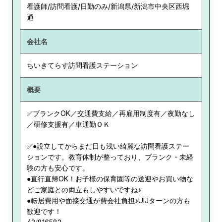
看護師/訪問看護/日勤のみ/新潟県/新潟市中央区西堀
通
会社名
ちいきてらす訪問看護ステーション
概要
✅ブランクOK／交通費支給／再雇用制度有／夜勤なし
／研修支援有／車通勤ＯＫ
✅●設立してからまだ日も浅い綺麗な訪問看護ステー
ションです。教育体制が整っており、ブランク・未経
験の方も安心です。
●直行直帰OK！お子様の保育園等の送迎やお買い物な
どご家庭との両立もしやすいですね♪
●転居費用や面接交通が費会社負担♪UIJターンの方も
歓迎です！