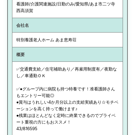
看護師/介護関連施設/日勤のみ/愛知県/あま市二ツ寺
西高須賀
会社名
特別養護老人ホーム あま恵寿荘
概要
✅交通費支給／住宅補助あり／再雇用制度有／夜勤な
し／車通勤ＯＫ
✅●グループ内に病院も持つ特養です！准看護師さん
もエントリー可能◎
●賞与はうれしい4か月分以上の支給実績あり☆モチベ
ーションを高く持って働けます♪
●残業はほとんどなく定時に終業できるのでプライベ
ート重視の方にもおススメ！
43/816595