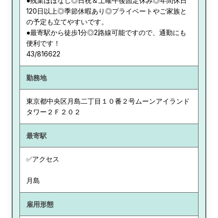
●残業ほぼなし◎日祝＆土曜午後固定休み◎年間休日
120日以上◎季節休暇あり◎プライベートやご家族と
の予定も立てやすいです。
●最寄駅から徒歩1分◎2路線可能ですので、通勤にも
便利です！
43/816622
勤務地
東京都
中央区月島二丁目１０番２号ムーンアイランド
タワー２Ｆ２０２
最寄駅
✅アクセス
月島
雇用形態