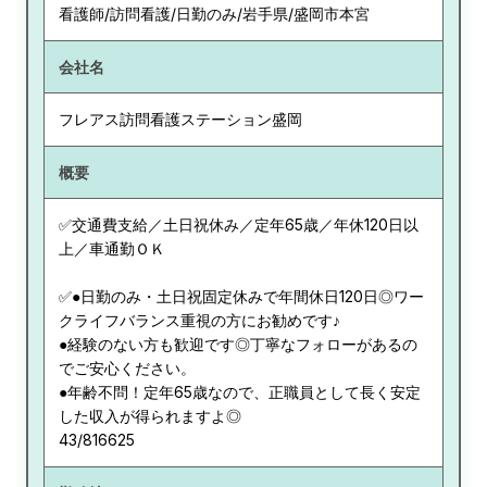
看護師/訪問看護/日勤のみ/岩手県/盛岡市本宮
会社名
フレアス訪問看護ステーション盛岡
概要
✅交通費支給／土日祝休み／定年65歳／年休120日以
上／車通勤ＯＫ
✅●日勤のみ・土日祝固定休みで年間休日120日◎ワー
クライフバランス重視の方にお勧めです♪
●経験のない方も歓迎です◎丁寧なフォローがあるの
でご安心ください。
●年齢不問！定年65歳なので、正職員として長く安定
した収入が得られますよ◎
43/816625