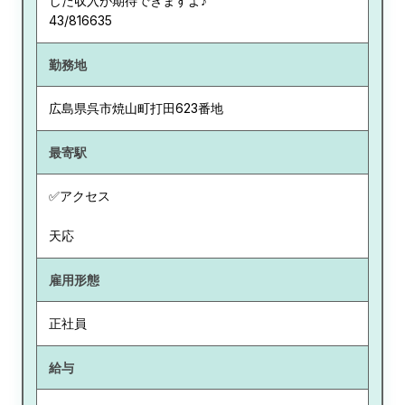
した収入が期待できますよ♪
43/816635
勤務地
広島県
呉市焼山町打田623番地
最寄駅
✅アクセス
天応
雇用形態
正社員
給与