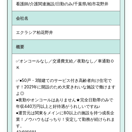
看護師/介護関連施設/日勤のみ/千葉県/柏市花野井
会社名
エクラシア柏花野井
概要
✅オンコールなし／交通費支給／夜勤なし／車通勤Ｏ
Ｋ
✅●50戸・3階建てのサービス付き高齢者向け住宅で
す！2021年に開設のため大変きれいな施設で働けます
よ◎
●夜勤やオンコールはありません★完全日勤帯のみで
年収440万円以上と好待遇がうれしいですね♪
●運営元は関東をメインに80以上の施設を持つ成長企
業！ノウハウもばっちり！安定して勤務が続けられま
す。