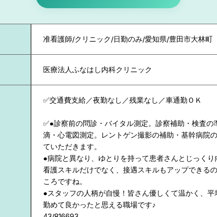
准看護師/クリニック/日勤のみ/愛知県/豊田市大林町
医療法人ふなはし内科クリニック
✅交通費支給／夜勤なし／残業なし／車通勤ＯＫ
✅●診察前の問診・バイタル測定。診察補助・検査の
滴・心電図測定。レントゲン撮影の補助・基幹病院
ていただきます。
●病院と異なり、ゆとりを持って患者さんとじっくり
看護スキルだけでなく、接遇スキルもアップできる
ころですね。
●スタッフの人柄が自慢！皆さん優しくて温かく、平
勤めて良かったと思える職場です♪
43/816693