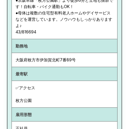
●京阪本線「枚方公園駅」より徒歩6分と立地も抜群で
す！自転車・バイク通勤もOK！
●母体は複数の住宅型有料老人ホームやデイサービス
などを運営しています。ノウハウもしっかりあります
よ♪
43/816694
勤務地
大阪府
枚方市伊加賀北町7番89号
最寄駅
✅アクセス
枚方公園
雇用形態
正社員