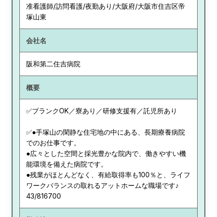
准看護師/訪問看護/夜勤あり/大阪府/大阪市住吉区帝
塚山東
会社名
阪和第二住吉病院
概要
✅ブランクOK／寮あり／研修支援有／託児所あり
✅●手塚山の閑静な住宅地の中にある、長期療養病院
でのお仕事です。
●広々とした空間と採光豊かな院内で、働きやすい機
能環境を備えた病院です。
●残業がほとんどなく、有給取得率も100％と、ライフ
ワークバランスの取れるアットホームな職場です♪
43/816700