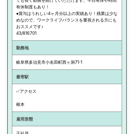
ても長く勤務を続けていただけます。半日有休や時間
有休制度もあり！
●賞与はうれしい4ヶ月分以上の実績あり！残業は少な
めなので、ワークライフバランスを重視される方にも
おススメです♪
43/816701
勤務地
岐阜県
多治見市小名田町西ヶ洞71-1
最寄駅
✅アクセス
根本
雇用形態
正社員