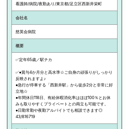
看護師/病院/夜勤あり/東京都/足立区西新井栄町
会社名
慈英会病院
概要
✅定年65歳／駅チカ
✅●賞与4か月分と高水準☆ご自身の頑張りがしっかり
反映されますよ♪
●急行が停車する「西新井駅」から徒歩2分と非常に好
立地☆
●年間休日118日、有給休暇消化率はほぼ100％とお休
みも取りやすくプライベートとの両立も可能です。
●日勤常勤や夜勤アルバイトでも相談できます◎
43/816719