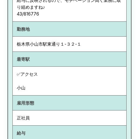
給与に反映されるので、モチベーション高く業務に取
り組めますね♪
43/816776
勤務地
栃木県
小山市駅東通り１-３２-１
最寄駅
✅アクセス
小山
雇用形態
正社員
給与