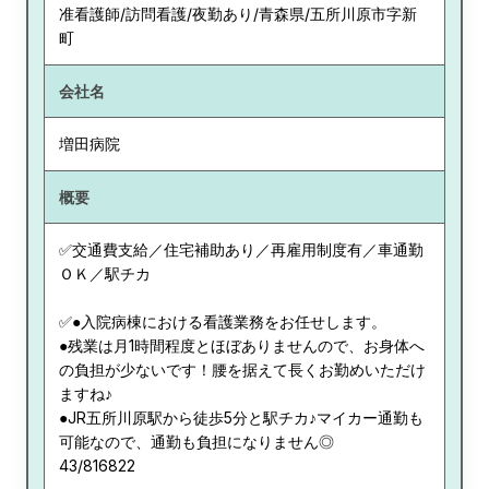
准看護師/訪問看護/夜勤あり/青森県/五所川原市字新
町
会社名
増田病院
概要
✅交通費支給／住宅補助あり／再雇用制度有／車通勤
ＯＫ／駅チカ
✅●入院病棟における看護業務をお任せします。
●残業は月1時間程度とほぼありませんので、お身体へ
の負担が少ないです！腰を据えて長くお勤めいただけ
ますね♪
●JR五所川原駅から徒歩5分と駅チカ♪マイカー通勤も
可能なので、通勤も負担になりません◎
43/816822