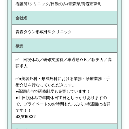
看護師/クリニック/日勤のみ/青森県/青森市新町
会社名
青森タウン形成外科クリニック
概要
✅土日祝休み／研修支援有／車通勤ＯＫ／駅チカ／高
額求人
✅●美容外科・形成外科における業務・診療業務・手
術介助を行なっていただきます。
●高額給与で研修制度も充実しています！
●土日祝休みで年間休日111日としっかりありますの
で、プライベートのお時間もたっぷり♪待遇面は抜群
です！！
43/816832