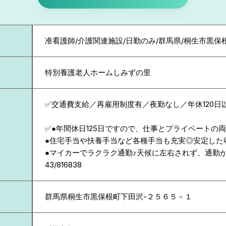
准看護師/介護関連施設/日勤のみ/群馬県/桐生市黒保
特別養護老人ホームしみずの里
✅交通費支給／再雇用制度有／夜勤なし／年休120日
✅●年間休日125日ですので、仕事とプライベートの
●住宅手当や扶養手当など各種手当も充実◎安定した
●マイカーでラクラク通勤♪天候に左右されず、通勤
43/816838
群馬県
桐生市黒保根町下田沢-２５６５－１