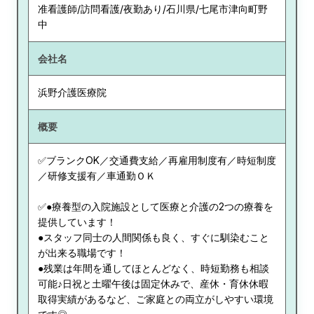
准看護師/訪問看護/夜勤あり/石川県/七尾市津向町野
中
会社名
浜野介護医療院
概要
✅ブランクOK／交通費支給／再雇用制度有／時短制度
／研修支援有／車通勤ＯＫ
✅●療養型の入院施設として医療と介護の2つの療養を
提供しています！
●スタッフ同士の人間関係も良く、すぐに馴染むこと
が出来る職場です！
●残業は年間を通してほとんどなく、時短勤務も相談
可能♪日祝と土曜午後は固定休みで、産休・育休休暇
取得実績があるなど、ご家庭との両立がしやすい環境