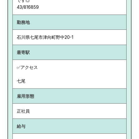
です◎
43/816859
勤務地
石川県
七尾市津向町野中20-1
最寄駅
✅アクセス
七尾
雇用形態
正社員
給与