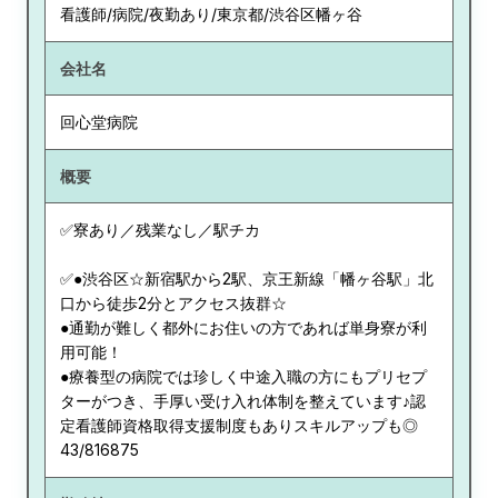
看護師/病院/夜勤あり/東京都/渋谷区幡ヶ谷
会社名
回心堂病院
概要
✅寮あり／残業なし／駅チカ
✅●渋谷区☆新宿駅から2駅、京王新線「幡ヶ谷駅」北
口から徒歩2分とアクセス抜群☆
●通勤が難しく都外にお住いの方であれば単身寮が利
用可能！
●療養型の病院では珍しく中途入職の方にもプリセプ
ターがつき、手厚い受け入れ体制を整えています♪認
定看護師資格取得支援制度もありスキルアップも◎
43/816875