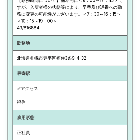
【勤務時間について】基本的に＜9：00～17：45＞で
すが、入所者様の状態等により、早番及び遅番への勤
務に変更の可能性がございます。＜7：30～16：15＞
＜10：15～19：00＞
43/816884
勤務地
北海道
札幌市豊平区福住3条9-4-32
最寄駅
✅アクセス
福住
雇用形態
正社員